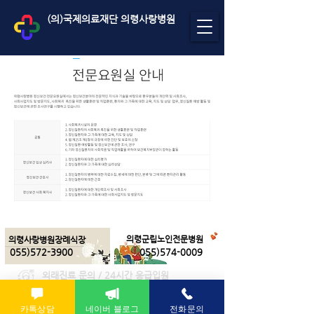
(의)국제의료재단 의령사랑병원
의령군립노인전문병원
의령사랑병원장례식장
055)572-3900
055)574-0009
외래진료 문의 / 24시간 응급입원
055-600-2000
카톡상담
네이버 블로그
전화문의