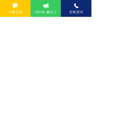
카톡상담
네이버 블로그
전화문의
We Need Your
Support Today!
Donate
의령군립노인전문병원
의령사랑병원장례식장
055)572-3900
055)574-0009