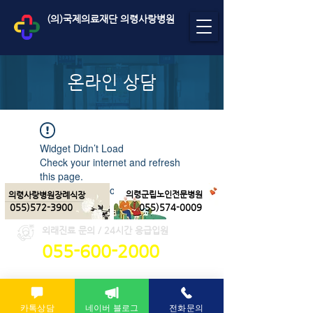
(의)국제의료재단 의령사랑병원
온라인 상담
Widget Didn’t Load
Check your internet and refresh
this page.
If that doesn’t work, contact us.
의령군립노인전문병원
의령사랑병원장례식장
055)572-3900
055)574-0009
외래진료 문의 / 24시간 응급입원
055-600-2000
카톡상담
네이버 블로그
전화문의